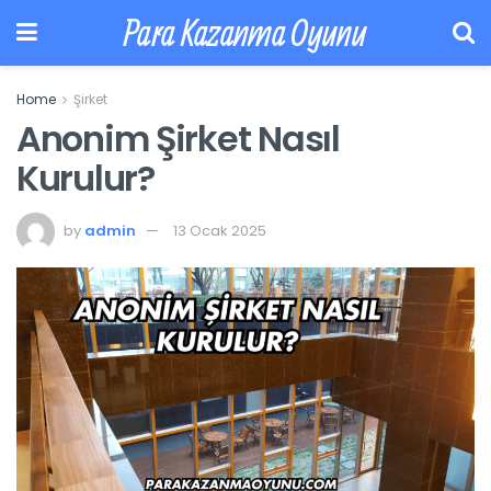
Para Kazanma Oyunu
Home
Şirket
Anonim Şirket Nasıl
Kurulur?
by
admin
13 Ocak 2025