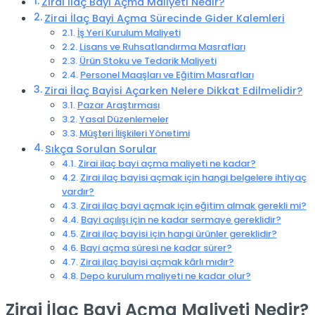
Zirai İlaç Bayi Açma Maliyeti Nedir?
Zirai İlaç Bayi Açma Sürecinde Gider Kalemleri
İş Yeri Kurulum Maliyeti
Lisans ve Ruhsatlandırma Masrafları
Ürün Stoku ve Tedarik Maliyeti
Personel Maaşları ve Eğitim Masrafları
Zirai İlaç Bayisi Açarken Nelere Dikkat Edilmelidir?
Pazar Araştırması
Yasal Düzenlemeler
Müşteri İlişkileri Yönetimi
Sıkça Sorulan Sorular
Zirai ilaç bayi açma maliyeti ne kadar?
Zirai ilaç bayisi açmak için hangi belgelere ihtiyaç
vardır?
Zirai ilaç bayi açmak için eğitim almak gerekli mi?
Bayi açılışı için ne kadar sermaye gereklidir?
Zirai ilaç bayisi için hangi ürünler gereklidir?
Bayi açma süresi ne kadar sürer?
Zirai ilaç bayisi açmak kârlı mıdır?
Depo kurulum maliyeti ne kadar olur?
Zirai İlaç Bayi Açma Maliyeti Nedir?