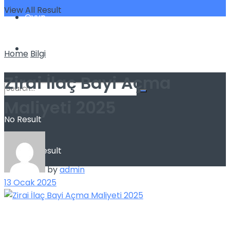
View All Result
Oyun
Yatırım
Home
Bilgi
Zirai İlaç Bayi Açma
Maliyeti 2025
No Result
View All Result
by
admin
13 Ocak 2025