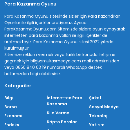
Para Kazanma Oyunu
Para Kazanma Oyunu sitesinde sizler için Para Kazandıran
Oyunlar ile ilgili içerikler üretiyoruz. Ayrıca
ParaKazanmaOyunu.com Sitemizde sizlere oyun oynayarak
internetten para kazanma yolları ile ilgili içerikler de
üretmekteyiz. Para Kazanma Oyunu sitesi 2022 yılında
kurulmuştur.
Sitemize reklam vermek veya farklı bir konuda iletişime
geçmek için bilgi@mukasmedya.com mail adresimizden
veya 0850 840 03 19 numaralı WhatsApp destek
hattımızdan bilgi alabilirsiniz.
Kategoriler
Bilgi
İnternetten Para
Şirket
Kazanma
Borsa
Sosyal Medya
Kilo Verme
Ekonomi
Teknoloji
Kripto Paralar
Endeks
Yatırım