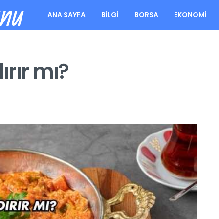
unu
ANA SAYFA
BILGI
BORSA
EKONOMI
rır mı?