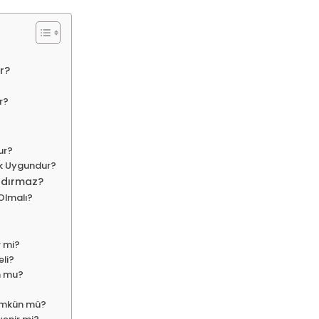
r?
r?
ur?
ek Uygundur?
Aldırmaz?
Olmalı?
r mi?
li?
n mu?
ümkün mü?