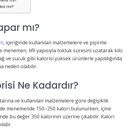
enir mi?
rır mı?
apar mı?
li
, içeriğinde kullanılan malzemelere ve pişirme
e menemen, lifli yapısıyla tokluk süresini uzatarak kilo
ağ ve sucuk gibi kalorisi yüksek ürünlerle yapıldığında
na neden olabilir.
isi Ne Kadardır?
arına ve kullanılan malzemelere göre değişiklik
sade menemende 150–250 kalori bulunurken, içine
nde bu değer 350 kalorinin üzerine çıkabilir. Kalori
lidir.