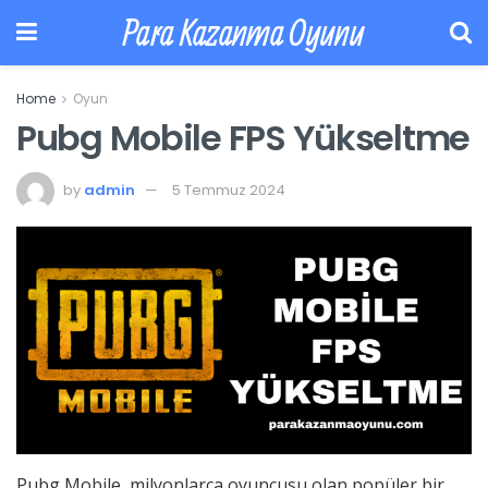
Para Kazanma Oyunu
Home
Oyun
Pubg Mobile FPS Yükseltme
by
admin
5 Temmuz 2024
Pubg Mobile, milyonlarca oyuncusu olan popüler bir