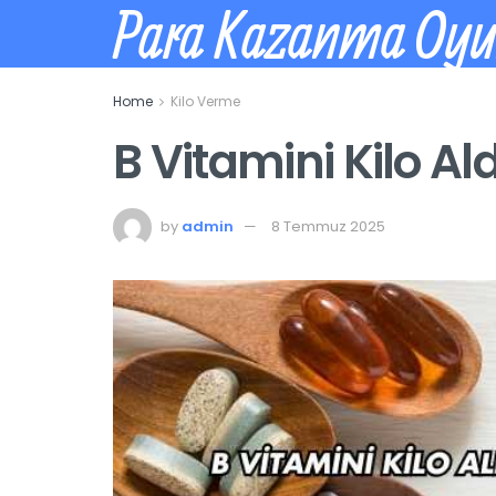
Para Kazanma Oy
Home
Kilo Verme
B Vitamini Kilo Ald
by
admin
8 Temmuz 2025