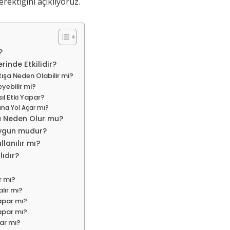
erektiğini açıklıyoruz.
?
rinde Etkilidir?
tışa Neden Olabilir mi?
eyebilir mi?
ıl Etki Yapar?
şına Yol Açar mı?
na Neden Olur mu?
Uygun mudur?
llanılır mı?
lıdır?
r mı?
alır mı?
yapar mı?
yapar mı?
çar mı?