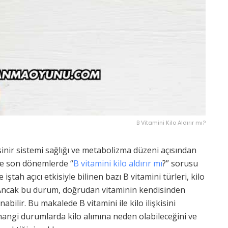
B Vitamini Kilo Aldırır mı?
 sinir sistemi sağlığı ve metabolizma düzeni açısından
nle son dönemlerde “
B vitamini kilo aldırır mı
?” sorusu
iştah açıcı etkisiyle bilinen bazı B vitamini türleri, kilo
ir. Ancak bu durum, doğrudan vitaminin kendisinden
abilir. Bu makalede B vitamini ile kilo ilişkisini
r, hangi durumlarda kilo alımına neden olabileceğini ve