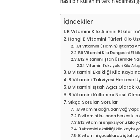
nasıl bir kullanım tercih edilmesi g
İçindekiler
B Vitamini Kilo Alımını Etkiler mi
Hangi B Vitamini Türleri Kilo Üze
B1 Vitamini (Tiamin) İştahta Ar
B6 Vitamini Kilo Dengesini Etkil
B12 Vitamini İştah Üzerinde Nas
Vitamin Takviyeleri Kilo Artı
B Vitamini Eksikliği Kilo Kaybı
B Vitamini Takviyesi Herkese 
B Vitamini İştah Açıcı Olarak Ku
B Vitamini Kullanımı Nasıl Olma
Sıkça Sorulan Sorular
B vitamini doğrudan yağ yapa
B vitamini kullanan herkes kilo 
B12 vitamini enjeksiyonu kilo 
B vitamini eksikliği kilo kaybı 
B vitamini çocuklarda iştah a