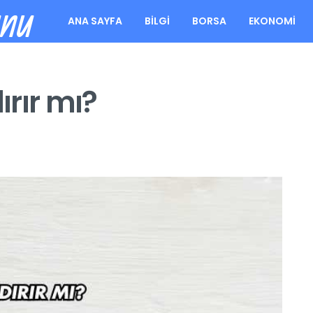
unu
ANA SAYFA
BILGI
BORSA
EKONOMI
ırır mı?